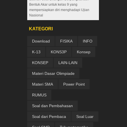
Bentuk Akar untuk kelas 9 yang
mempersiapkan diri menghadapi Ujian
Nasional
KATEGORI
Download
FISIKA
INFO
K-13
KONS3P
Konsep
KONSEP
LAIN-LAIN
Materi Dasar Olimpiade
Materi SMA
Power Point
RUMUS
Soal dan Pembahasan
Soal dari Pembaca
Soal Luar