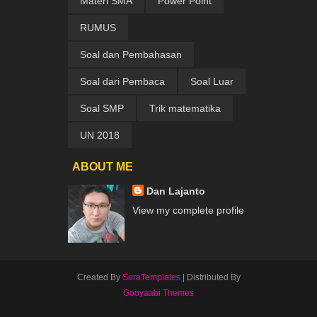
Materi SMA
Power Point
RUMUS
Soal dan Pembahasan
Soal dari Pembaca
Soal Luar
Soal SMP
Trik matematika
UN 2018
ABOUT ME
Dan Lajanto
View my complete profile
Created By
SoraTemplates
| Distributed By
Gooyaabi Themes