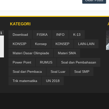
Older Posts
KATEGORI
Download
FISIKA
INFO
K-13
KONS3P
Konsep
KONSEP
LAIN-LAIN
Materi Dasar Olimpiade
Materi SMA
Power Point
RUMUS
Soal dan Pembahasan
Soal dari Pembaca
Soal Luar
Soal SMP
Trik matematika
UN 2018