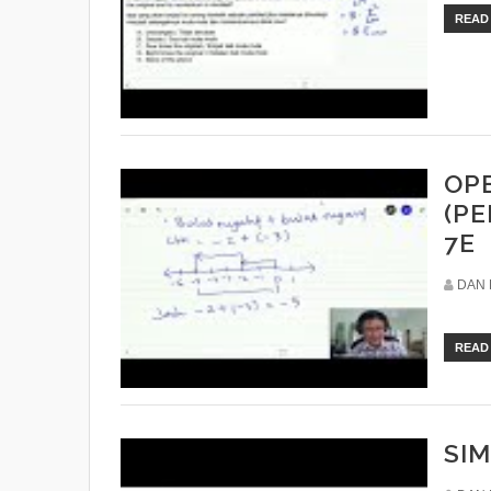
READ
OP
(P
7E
DAN 
READ
SIM