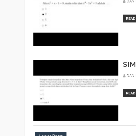
DAN 
READ
SIM
DAN 
READ