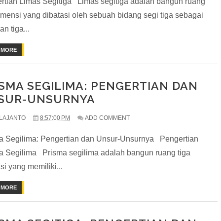
rtian Limas Segitiga Limas segitiga adalah bangun ruang
dimensi yang dibatasi oleh sebuah bidang segi tiga sebagai
an tiga...
 MORE
SMA SEGILIMA: PENGERTIAN DAN
SUR-UNSURNYA
LAJANTO
8:57:00 PM
ADD COMMENT
a Segilima: Pengertian dan Unsur-Unsurnya Pengertian
a Segilima Prisma segilima adalah bangun ruang tiga
i yang memiliki...
 MORE