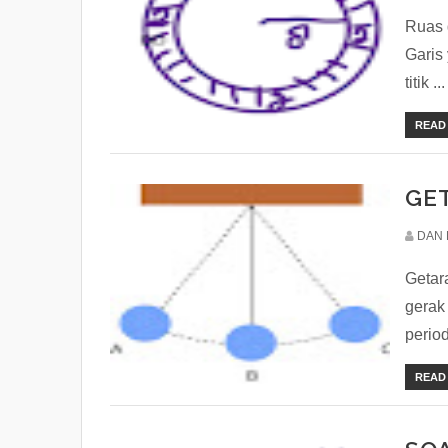
Ruas g
Garis
titik ...
READ
GE
DAN 
Getar
gerak
periodi
READ