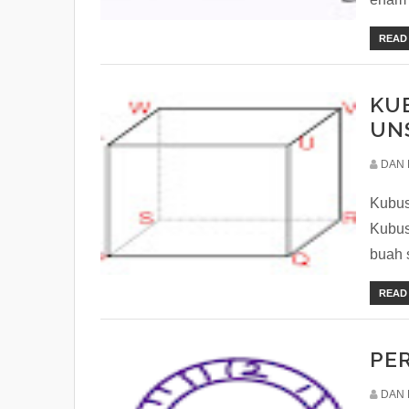
READ
KU
UN
DAN 
Kubus
Kubus
buah s
READ
PE
DAN 