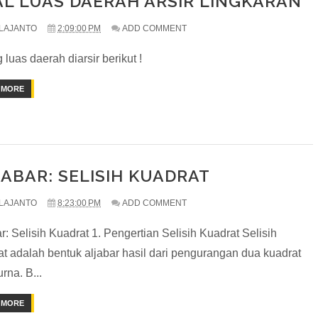
AL LUAS DAERAH ARSIR LINGKARAN
LAJANTO
2:09:00 PM
ADD COMMENT
ng luas daerah diarsir berikut !
 MORE
ABAR: SELISIH KUADRAT
LAJANTO
8:23:00 PM
ADD COMMENT
r: Selisih Kuadrat 1. Pengertian Selisih Kuadrat Selisih
at adalah bentuk aljabar hasil dari pengurangan dua kuadrat
rna. B...
 MORE