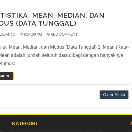
TISTIKA: MEAN, MEDIAN, DAN
DUS (DATA TUNGGAL)
LAJANTO
8:04:00 PM
ADD COMMENT
stika: Mean, Median, dan Modus (Data Tunggal) 1. Mean (Rata-
 Mean adalah jumlah seluruh data dibagi dengan banyaknya
Rumus: ...
 MORE
Older Posts
KATEGORI