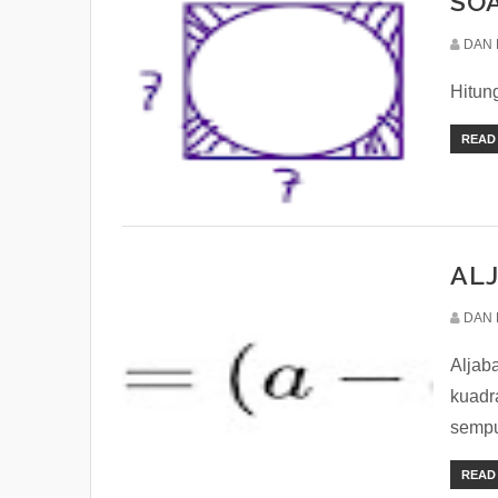
SO
DAN 
Hitu
READ
ALJ
DAN 
Aljaba
kuadr
sempu
READ