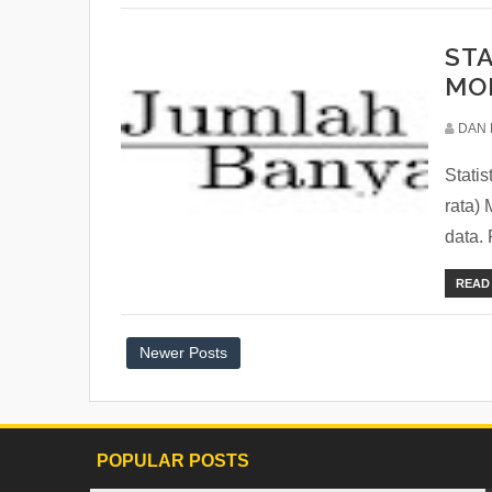
STA
MO
DAN 
Stati
rata)
data. 
READ
Newer Posts
POPULAR POSTS