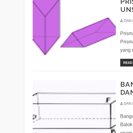
PRI
UN
DAN 
Prism
Prism
yang d
READ
BA
DA
DAN 
Bangu
Balok
enam 