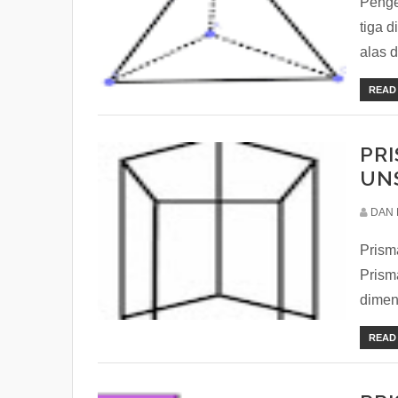
Penge
tiga 
alas d
READ
PRI
UN
DAN 
Prism
Prism
dimens
READ