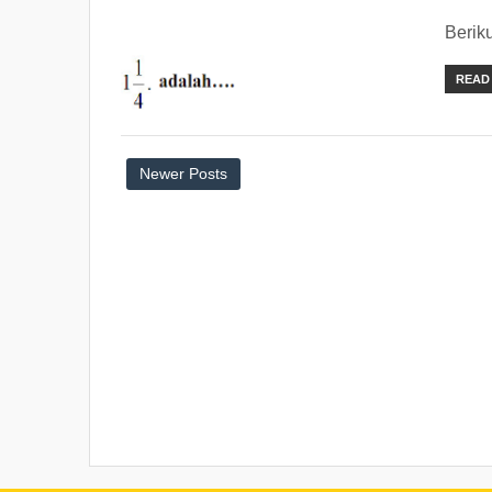
Berik
READ
Newer Posts