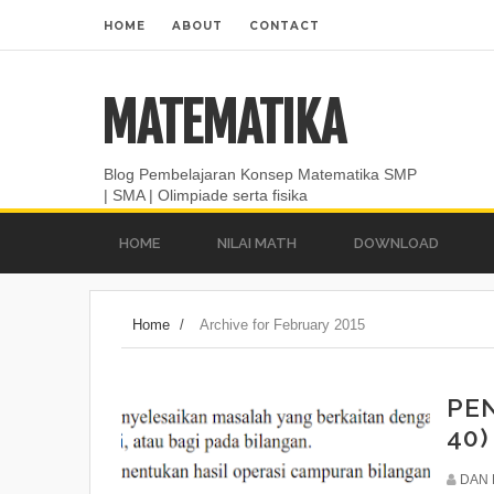
HOME
ABOUT
CONTACT
MATEMATIKA
Blog Pembelajaran Konsep Matematika SMP
| SMA | Olimpiade serta fisika
HOME
NILAI MATH
DOWNLOAD
Home
/
Archive for February 2015
PE
40)
DAN 