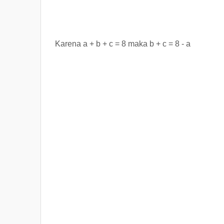
Karena a + b + c = 8 maka b + c = 8 - a