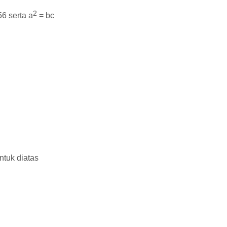
2
6 serta a
= bc
ntuk diatas