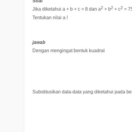
Soal
2
2
2
Jika diketahui a + b + c = 8 dan a
+ b
+ c
= 75
Tentukan nilai a !
jawab
Dengan mengingat bentuk kuadrat
Substitusikan data-data yang diketahui pada be