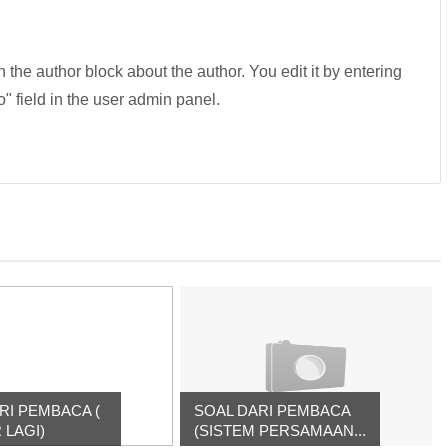
in the author block about the author. You edit it by entering
fo" field in the user admin panel.
RI PEMBACA (
SOAL DARI PEMBACA
 LAGI)
(SISTEM PERSAMAAN...