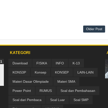
Older Post
KATEGORI
Download
FISIKA
INFO
K-13
KONS3P
Konsep
KONSEP
LAIN-LAIN
Materi Dasar Olimpiade
Materi SMA
Power Point
RUMUS
Soal dan Pembahasan
Soal dari Pembaca
Soal Luar
Soal SMP