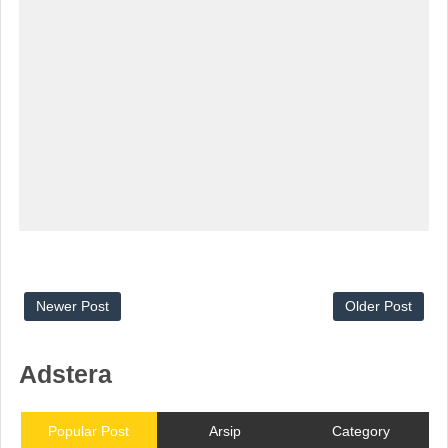
Newer Post
Older Post
Adstera
Popular Post
Arsip
Category