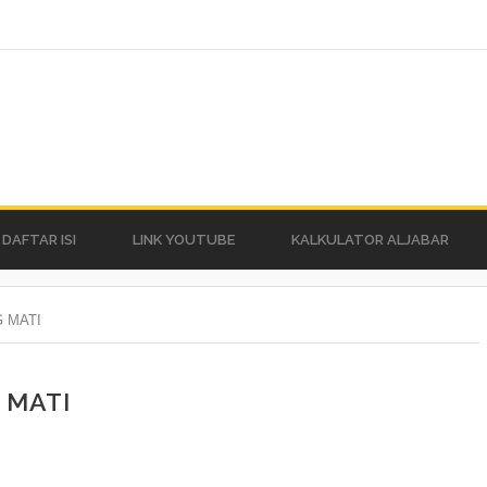
DAFTAR ISI
LINK YOUTUBE
KALKULATOR ALJABAR
 MATI
 MATI