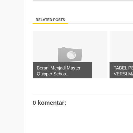
RELATED POSTS
Berani Menjadi Master
TABEL P
Quipper Schoo...
VERSI M
0 komentar: