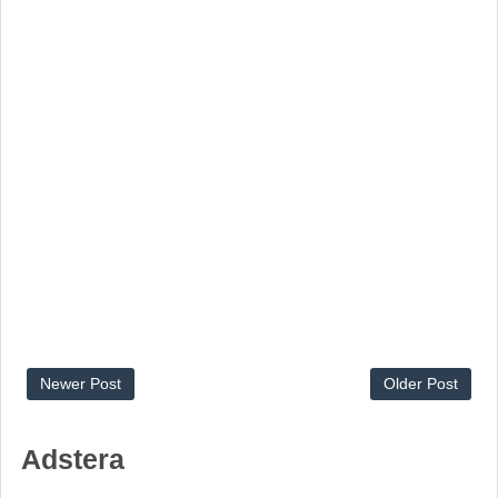
Newer Post
Older Post
Adstera