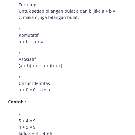
Tertutup
Untuk setiap bilangan bulat a dan b, jika a + b =
c, maka c juga bilangan bulat.
Komutatif
a + b = b + a
Asosiatif
(a + b) + c = a + (b + c)
Unsur Identitas
a + 0 = 0 + a = a
Contoh :
5 + 4 = 9
4 + 5 = 9
Jadi, 5 + 4 = 4 + 5