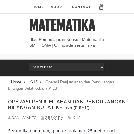
HOME
ABOUT
CONTACT
MATEMATIKA
Blog Pembelajaran Konsep Matematika
SMP | SMA | Olimpiade serta fisika
Home
/
K-13
/
Operasi Penjumlahan dan Pengurangan
Bilangan Bulat Kelas 7 K-13
OPERASI PENJUMLAHAN DAN PENGURANGAN
BILANGAN BULAT KELAS 7 K-13
DAN LAJANTO
2:52:00 PM
K-13
Seekor ikan berenang pada kedalaman 25 meter dari