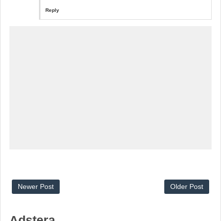
Reply
Newer Post
Older Post
Adstera