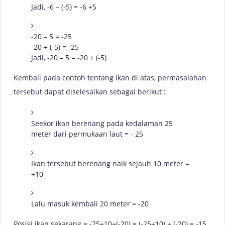
Jadi, -6 – (-5) = -6 +5
-20 – 5 = -25
-20 + (-5) = -25
Jadi, -20 – 5 = -20 + (-5)
Kembali pada contoh tentang ikan di atas, permasalahan
tersebut dapat diselesaikan sebagai berikut :
Seekor ikan berenang pada kedalaman 25
meter dari permukaan laut = - 25
Ikan tersebut berenang naik sejauh 10 meter =
+10
Lalu masuk kembali 20 meter = -20
Posisi ikan sekarang = -25+10+(-20) = (-25+10) + (-20) = -15