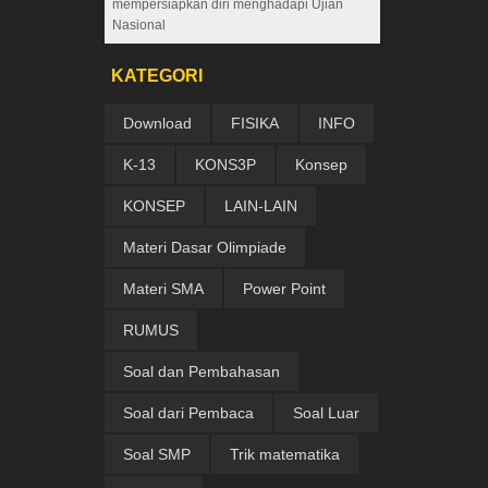
mempersiapkan diri menghadapi Ujian
Nasional
KATEGORI
Download
FISIKA
INFO
K-13
KONS3P
Konsep
KONSEP
LAIN-LAIN
Materi Dasar Olimpiade
Materi SMA
Power Point
RUMUS
Soal dan Pembahasan
Soal dari Pembaca
Soal Luar
Soal SMP
Trik matematika