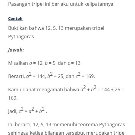
Pasangan tripel ini berlaku untuk kelipatannya.
Contoh
Buktikan bahwa 12, 5, 13 merupakan tripel
Pythagoras.
Jawab:
Misalkan
a
= 12,
b
= 5, dan
c
= 13.
2
2
2
Berarti,
a
= 144,
b
= 25, dan
c
= 169.
2
2
Kamu dapat mengamati bahwa
a
+
b
= 144 + 25 =
169.
2
2
2
Jadi,
c
=
a
+
b
.
Ini berarti, 12, 5, 13 memenuhi teorema Pythagoras
sehingga ketiga bilangan tersebut merupakan tripel