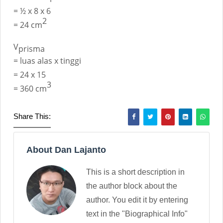
= ½ x 8 x 6
2
= 24 cm
V
prisma
= luas alas x tinggi
= 24 x 15
3
= 360 cm
Share This:
About Dan Lajanto
This is a short description in
the author block about the
author. You edit it by entering
text in the "Biographical Info"