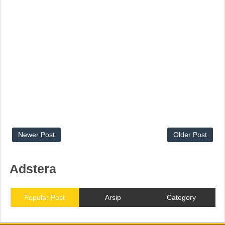
Newer Post
Older Post
Adstera
Popular Post
Arsip
Category