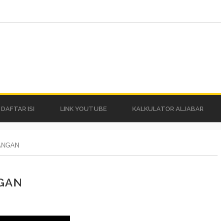
DAFTAR ISI
LINK YOUTUBE
KALKULATOR ALJABAR
LANGAN
NGAN