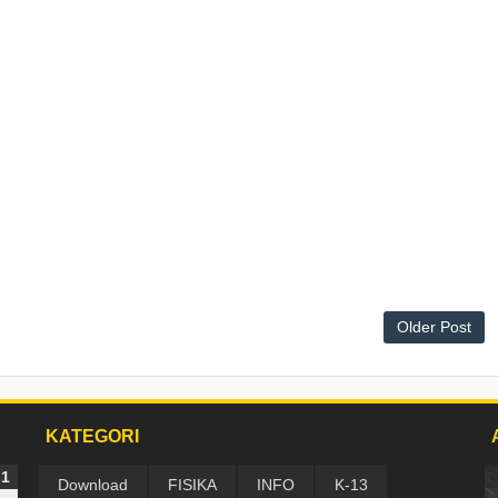
Older Post
KATEGORI
Download
FISIKA
INFO
K-13