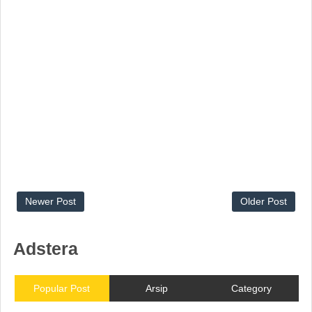
Newer Post
Older Post
Adstera
Popular Post
Arsip
Category