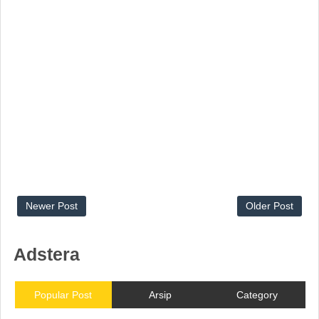
Newer Post
Older Post
Adstera
Popular Post
Arsip
Category