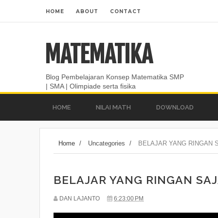
HOME
ABOUT
CONTACT
MATEMATIKA
Blog Pembelajaran Konsep Matematika SMP
| SMA | Olimpiade serta fisika
HOME
NILAI MATH
DOWNLOAD
Home
/
Uncategories
/
BELAJAR YANG RINGAN S
BELAJAR YANG RINGAN SAJ
DAN LAJANTO
6:23:00 PM