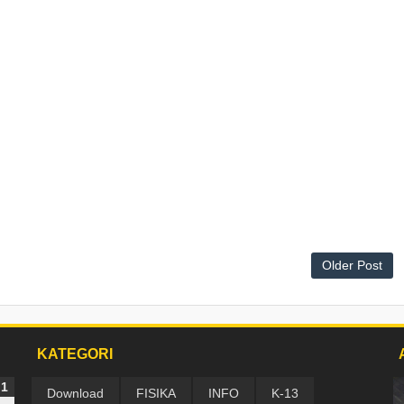
Older Post
KATEGORI
Download
FISIKA
INFO
K-13