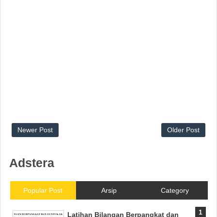
Newer Post
Older Post
Adstera
Popular Post
Arsip
Category
Latihan Bilangan Berpangkat dan