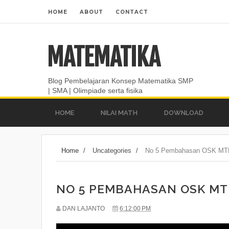
HOME
ABOUT
CONTACT
MATEMATIKA
Blog Pembelajaran Konsep Matematika SMP
| SMA | Olimpiade serta fisika
HOME
NILAI MATH
DOWNLOAD
Home
/
Uncategories
/
No 5 Pembahasan OSK MT
NO 5 PEMBAHASAN OSK MT
DAN LAJANTO
6:12:00 PM