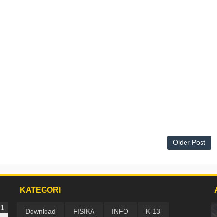
Older Post
KATEGORI
Download
FISIKA
INFO
K-13