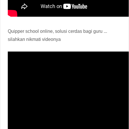
Quipper school online, solusi cerdas bagi guru ...
silahkan nikmati videonya