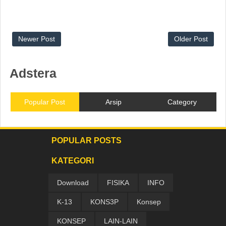
Newer Post
Older Post
Adstera
Popular Post
Arsip
Category
POPULAR POSTS
KATEGORI
Download
FISIKA
INFO
K-13
KONS3P
Konsep
KONSEP
LAIN-LAIN