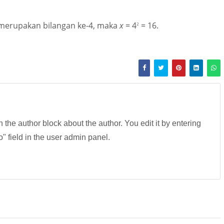
 merupakan bilangan ke-4, maka
x
= 4
= 16
.
2
in the author block about the author. You edit it by entering
fo" field in the user admin panel.