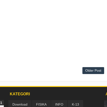
Older Post
KATEGORI
Download
FISIKA
INFO
K-13