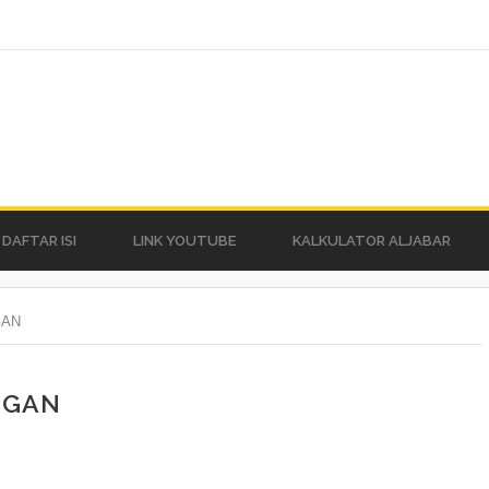
DAFTAR ISI
LINK YOUTUBE
KALKULATOR ALJABAR
GAN
NGAN