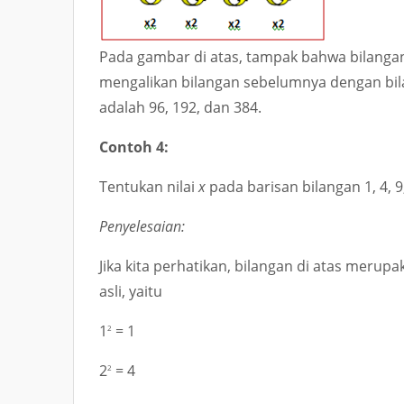
Pada gambar di atas, tampak bahwa bilanga
mengalikan bilangan sebelumnya dengan bila
adalah
96, 192, dan 384
.
Contoh 4:
Tentukan nilai
x
pada barisan bilangan
1, 4, 
Penyelesaian:
Jika kita perhatikan, bilangan di atas merup
asli, yaitu
1
= 1
2
2
= 4
2