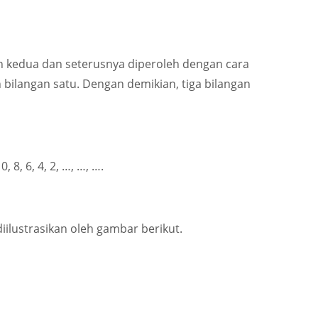
n kedua dan seterusnya diperoleh dengan cara
langan satu. Dengan demikian, tiga bilangan
0, 8, 6, 4, 2, …, …, …
.
diilustrasikan oleh gambar berikut.