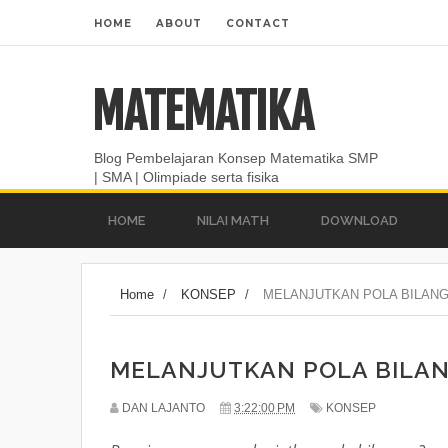
HOME
ABOUT
CONTACT
MATEMATIKA
Blog Pembelajaran Konsep Matematika SMP
| SMA | Olimpiade serta fisika
HOME
NILAI MATH
DOWNLOAD
Home
/
KONSEP
/
MELANJUTKAN POLA BILAN
MELANJUTKAN POLA BILA
DAN LAJANTO
3:22:00 PM
KONSEP