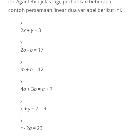
ini. Agar lebih jelas lagi, perhatikan beberapa
contoh persamaan linear dua variabel berikut ini.
2
x
+
y
= 3
2
a
-
b
= 17
m
+
n
= 12
4
a
+ 3
b
=
a
+ 7
x
+
y
+ 7 = 9
r
- 2
q
= 23