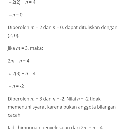
⇔2(2) +
n
= 4
⇔
n
= 0
Diperoleh
m
= 2 dan
n
= 0, dapat dituliskan dengan
(2, 0).
Jika
m
= 3, maka:
2
m
+
n
= 4
⇔2(3) +
n
= 4
⇔
n
= -2
Diperoleh
m
= 3 dan
n
= -2. Nilai
n
= -2 tidak
memenuhi syarat karena bukan anggota bilangan
cacah.
Jadi, himpunan penyelesaian dari 2
m
+
n
= 4