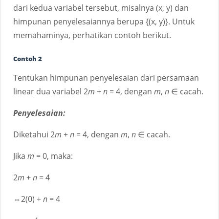
dari kedua variabel tersebut, misalnya (x, y) dan
himpunan penyelesaiannya berupa {(x, y)}. Untuk
memahaminya, perhatikan contoh berikut.
Contoh 2
Tentukan himpunan penyelesaian dari persamaan
linear dua variabel 2
m
+
n
= 4, dengan
m
,
n
∈ cacah.
Penyelesaian:
Diketahui 2
m
+
n
= 4, dengan
m
,
n
∈ cacah.
Jika
m
= 0, maka:
2
m
+
n
= 4
⇔2(0) +
n
= 4