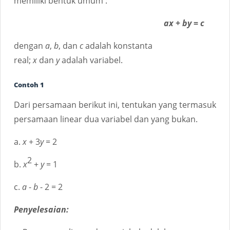
memiliki bentuk umum :
ax
+
by
=
c
dengan
a
,
b
, dan
c
adalah konstanta
real;
x
dan
y
adalah variabel.
Contoh 1
Dari persamaan berikut ini, tentukan yang termasuk
persamaan linear dua variabel dan yang bukan.
a.
x
+ 3
y
= 2
2
b.
x
+
y
= 1
c.
a
-
b
- 2 = 2
Penyelesaian: