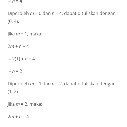
⇔
n
= 4
Diperoleh
m
= 0 dan
n
= 4, dapat dituliskan dengan
(0, 4).
Jika
m
= 1, maka:
2
m
+
n
= 4
⇔2(1) +
n
= 4
⇔
n
= 2
Diperoleh
m
= 1 dan
n
= 2, dapat dituliskan dengan
(1, 2).
Jika
m
= 2, maka:
2
m
+
n
= 4