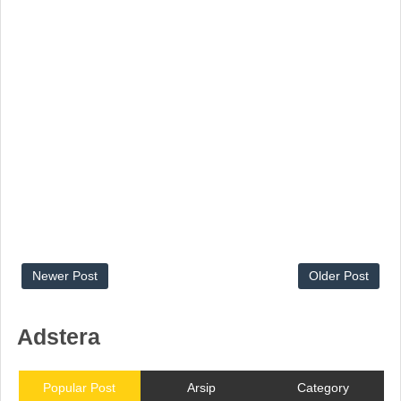
Newer Post
Older Post
Adstera
Popular Post
Arsip
Category