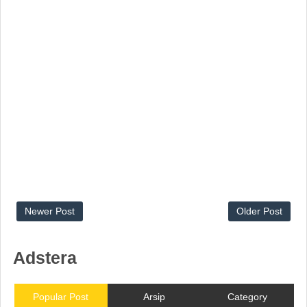
Newer Post
Older Post
Adstera
Popular Post
Arsip
Category