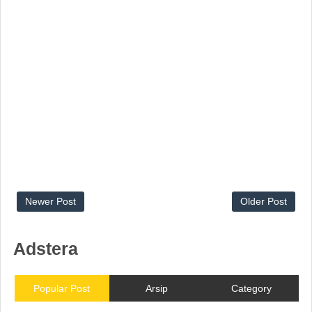
Newer Post
Older Post
Adstera
Popular Post
Arsip
Category