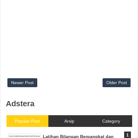
Newer Post
Older Post
Adstera
Popular Post
Arsip
Category
Latihan Bilangan Berpangkat dan