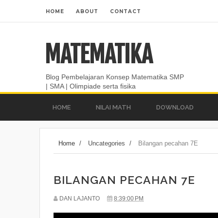
HOME
ABOUT
CONTACT
MATEMATIKA
Blog Pembelajaran Konsep Matematika SMP
| SMA | Olimpiade serta fisika
HOME
NILAI MATH
DOWNLOAD
Home
/
Uncategories
/
Bilangan pecahan 7E
BILANGAN PECAHAN 7E
DAN LAJANTO
8:39:00 PM