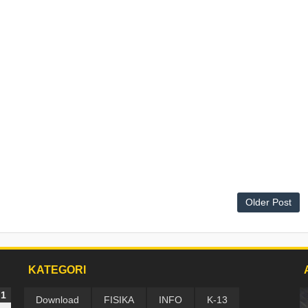
Older Post
KATEGORI
Download
FISIKA
INFO
K-13