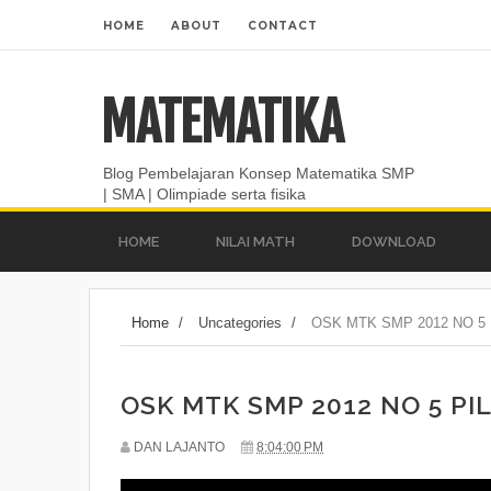
HOME
ABOUT
CONTACT
MATEMATIKA
Blog Pembelajaran Konsep Matematika SMP
| SMA | Olimpiade serta fisika
HOME
NILAI MATH
DOWNLOAD
Home
/
Uncategories
/
OSK MTK SMP 2012 NO 5
OSK MTK SMP 2012 NO 5 P
DAN LAJANTO
8:04:00 PM