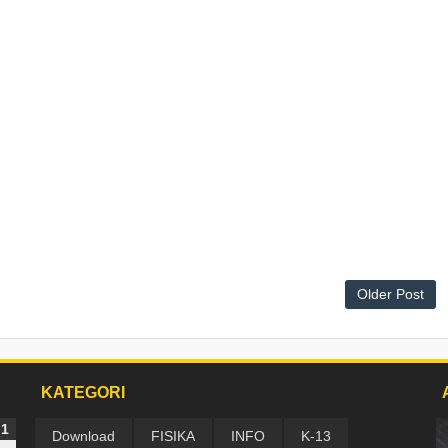
Older Post
KATEGORI
Download
FISIKA
INFO
K-13