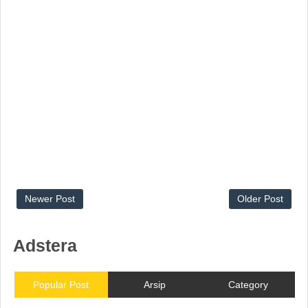
Newer Post
Older Post
Adstera
Popular Post
Arsip
Category