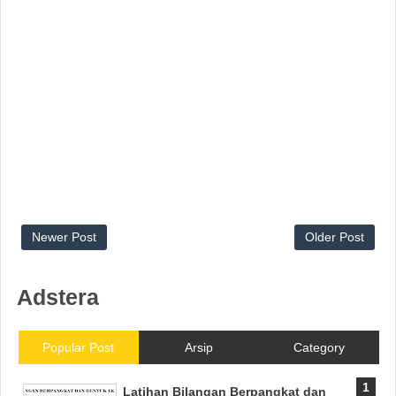
Newer Post
Older Post
Adstera
Popular Post
Arsip
Category
Latihan Bilangan Berpangkat dan