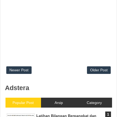
Newer Post
Older Post
Adstera
Popular Post
Arsip
Category
Latihan Bilangan Berpangkat dan