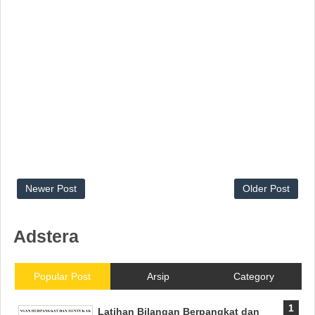
Newer Post
Older Post
Adstera
Popular Post
Arsip
Category
Latihan Bilangan Berpangkat dan