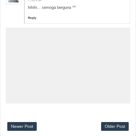
7:51 PM
hihihi... semoga berguna ^^
Reply
Newer Post
Older Post