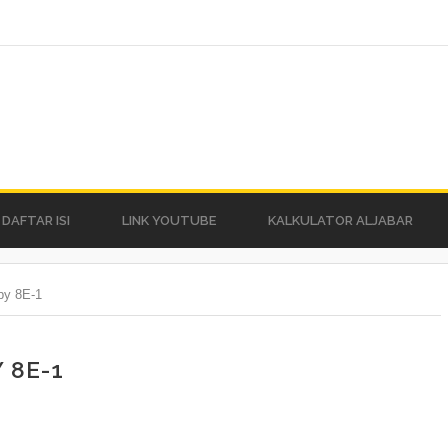
DAFTAR ISI
LINK YOUTUBE
KALKULATOR ALJABAR
y 8E-1
 8E-1