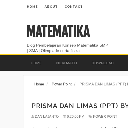
HOME
ABOUT
CONTACT
MATEMATIKA
Blog Pembelajaran Konsep Matematika SMP
| SMA | Olimpiade serta fisika
HOME
NILAI MATH
DOWNLOAD
Home
/
Power Point
/
PRISMA DAN LIMAS (PPT) b
PRISMA DAN LIMAS (PPT) BY
DAN LAJANTO
6:20:00 PM
POWER POINT