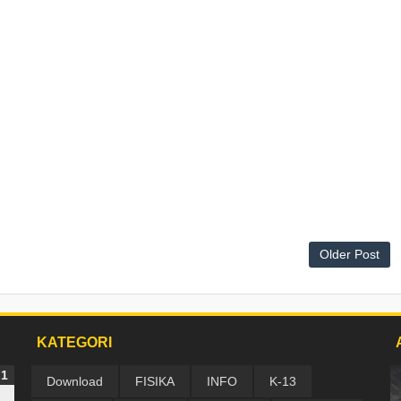
Older Post
KATEGORI
Download
FISIKA
INFO
K-13