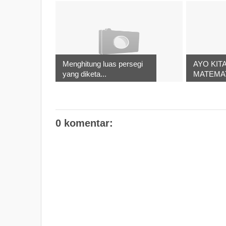
Menghitung luas persegi
AYO KITA
yang diketa...
MATEMAT
0 komentar: