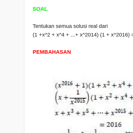
SOAL
Tentukan semua solusi real dari
(1 +x^2 + x^4 + ...+ x^2014) (1 + x^2016)
PEMBAHASAN