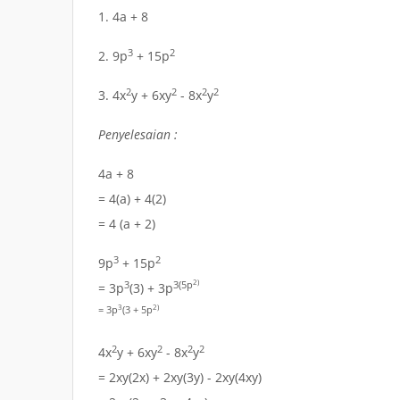
1.
4a + 8
3
2
2.
9p
+ 15p
2
2
2
2
3.
4x
y + 6xy
- 8x
y
Penyelesaian :
4a + 8
= 4(a) + 4(2)
= 4 (a + 2)
3
2
9p
+ 15p
2)
3
3(5p
= 3p
(3) + 3p
3
2)
= 3p
(3 + 5p
2
2
2
2
4x
y + 6xy
- 8x
y
= 2xy(2x) + 2xy(3y) - 2xy(4xy)