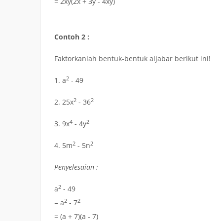
= 2xy(2x + 3y - 4xy)
Contoh 2 :
Faktorkanlah bentuk-bentuk aljabar berikut ini!
2
1.
a
- 49
2
2
2.
25x
- 36
4
2
3.
9x
- 4y
2
2
4.
5m
- 5n
Penyelesaian :
2
a
- 49
2
2
= a
- 7
= (a + 7)(a - 7)