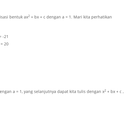
2
isasi bentuk ax
+ bx + c dengan a = 1. Mari kita perhatikan
= -21
 = 20
2
engan a = 1, yang selanjutnya dapat kita tulis dengan
x
+ bx + c
,