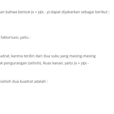
askan bahwa bentuk
(x + y)(x - y)
dapat dijabarkan sebagai berikut :
aktorisasi, yaitu :
kuadrat, karena terdiri dari dua suku yang masing-masing
 pengurangan (selisih). Ruas kanan, yaitu
(x + y)(x -
selisih dua kuadrat adalah :