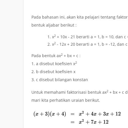
Pada bahasan ini, akan kita pelajari tentang faktor
bentuk aljabar berikut :
2
x
+ 10x - 21
berarti a = 1, b = 10, dan c 
2
x
- 12x + 20
berarti a = 1, b = -12, dan c
2
Pada bentuk
ax
+ bx + c
:
2
1.
a
disebut koefisien x
2.
b
disebut koefisien x
3.
c
disebut bilangan konstan
2
Untuk memahami faktorisasi bentuk
ax
+ bx + c
d
mari kita perhatikan uraian berikut.