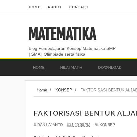
HOME
ABOUT
CONTACT
MATEMATIKA
Blog Pembelajaran Konsep Matematika SMP
| SMA | Olimpiade serta fisika
HOME
NILAI MATH
DOWNLOAD
Home
/
KONSEP
/
FAKTORISASI BENTUK ALJA
FAKTORISASI BENTUK ALJA
DAN LAJANTO
1:20:00 PM
KONSEP