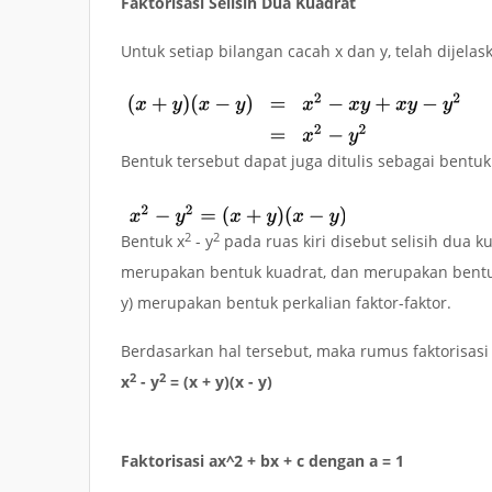
Faktorisasi Selisih Dua Kuadrat
Untuk setiap bilangan cacah x dan y, telah dijel
Bentuk tersebut dapat juga ditulis sebagai bentuk f
2
2
Bentuk
x
- y
pada ruas kiri disebut selisih dua 
merupakan bentuk kuadrat, dan merupakan bentuk
y)
merupakan bentuk perkalian faktor-faktor.
Berdasarkan hal tersebut, maka rumus faktorisasi 
2
2
x
- y
= (x + y)(x - y)
Faktorisasi ax^2 + bx + c dengan a = 1