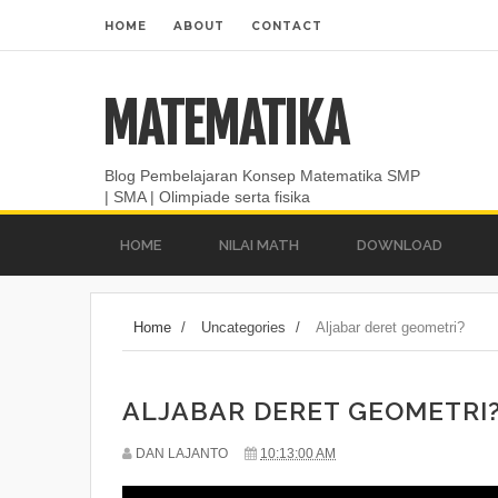
HOME
ABOUT
CONTACT
MATEMATIKA
Blog Pembelajaran Konsep Matematika SMP
| SMA | Olimpiade serta fisika
HOME
NILAI MATH
DOWNLOAD
Home
/
Uncategories
/
Aljabar deret geometri?
ALJABAR DERET GEOMETRI
DAN LAJANTO
10:13:00 AM