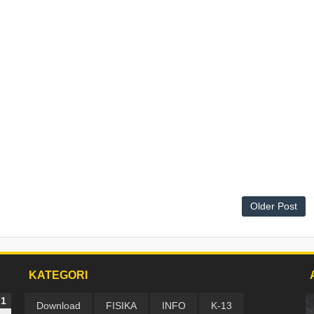
Older Post
KATEGORI
Download
FISIKA
INFO
K-13