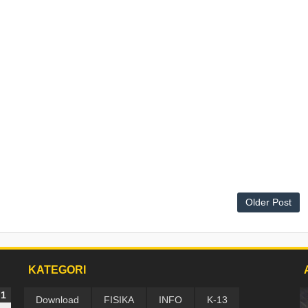
Older Post
KATEGORI
Download
FISIKA
INFO
K-13