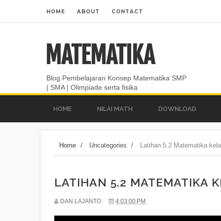
HOME
ABOUT
CONTACT
MATEMATIKA
Blog Pembelajaran Konsep Matematika SMP
| SMA | Olimpiade serta fisika
HOME
NILAI MATH
DOWNLOAD
Home
/
Uncategories
/
Latihan 5.2 Matematika kel
LATIHAN 5.2 MATEMATIKA K
DAN LAJANTO
4:03:00 PM