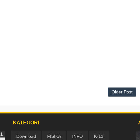
Older Post
KATEGORI
Download
FISIKA
INFO
K-13