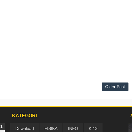
Older Post
KATEGORI
Download
FISIKA
INFO
K-13