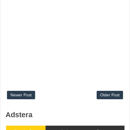
Newer Post
Older Post
Adstera