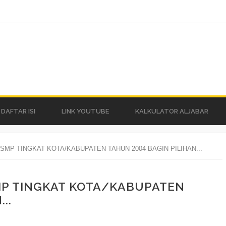
DAFTAR ISI
LINK YOUTUBE
KALKULATOR ALJABAR
SMP TINGKAT KOTA/KABUPATEN TAHUN 2004 BAGIN PILIHAN...
MP TINGKAT KOTA/KABUPATEN
..