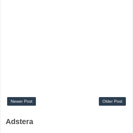
Newer Post
Older Post
Adstera