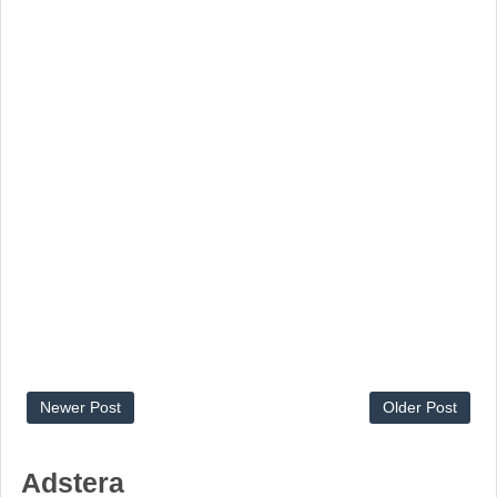
Newer Post
Older Post
Adstera