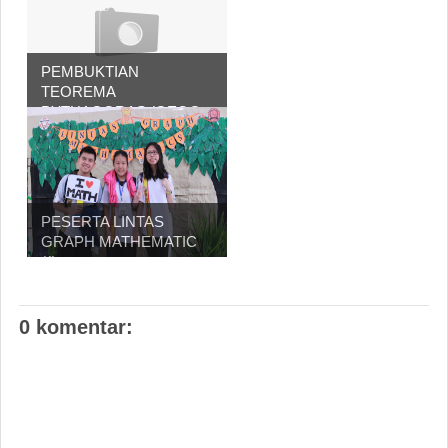
PEMBUKTIAN
TEOREMA
PYTHAGORAS (GEOG...
PESERTA LINTAS
GRAPH MATHEMATIC
((L...
0 komentar: