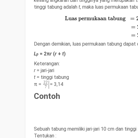
keliling lingkaran dan tingginya yang merupakan 
tinggi tabung adalah
t
, maka
luas permukaan tabu
Dengan demikian,
luas permukaan tabung dapat 
L
= 2π
r
(
r
+
t
)
p
Keterangan:
r
= jari-jari
t
= tinggi tabung
22
π =
= 3,14
7
Contoh
Sebuah tabung memiliki jari-jari 10 cm dan tinggi
Tentukan :