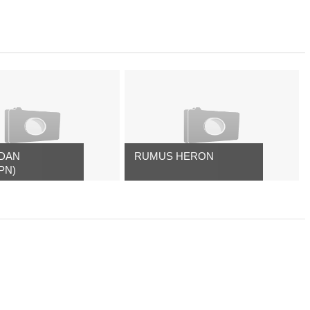
 DAN
RUMUS HERON
PN)