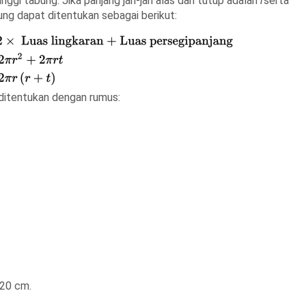
tinggi tabung.
Jika panjang jari-jari alas dan tutup adalah
r
serta
ng dapat ditentukan sebagai berikut:
ditentukan dengan rumus:
 20 cm.