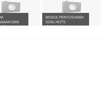
UK
MODUL PENYUSUNAN
ANAAN DAN
SOAL HOTS
OS...
(DOWNLOA...