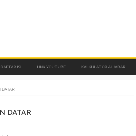
DAFTAR ISI
LINK YOUTUBE
KALKULATOR ALJABAR
 DATAR
N DATAR