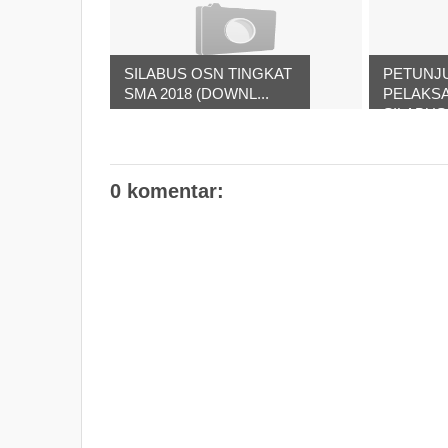
SILABUS OSN TINGKAT
PETUNJ
SMA 2018 (DOWNL...
PELAKS
SILABUS 
0 komentar: