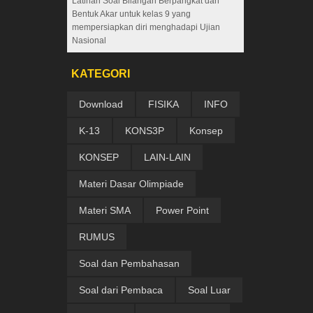
Latihan Soal Bilangan Berpangkat dan
Bentuk Akar untuk kelas 9 yang
mempersiapkan diri menghadapi Ujian
Nasional
KATEGORI
Download
FISIKA
INFO
K-13
KONS3P
Konsep
KONSEP
LAIN-LAIN
Materi Dasar Olimpiade
Materi SMA
Power Point
RUMUS
Soal dan Pembahasan
Soal dari Pembaca
Soal Luar