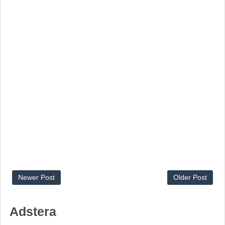
Newer Post
Older Post
Adstera