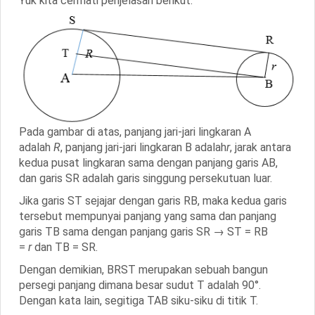
Yuk kita cermati penjelasan berikut.
Pada gambar di atas, panjang jari-jari lingkaran A
adalah
R
, panjang jari-jari lingkaran B adalah
r
, jarak antara
kedua pusat lingkaran sama dengan panjang garis
AB
,
dan garis
SR
adalah garis singgung persekutuan luar.
Jika garis ST sejajar dengan garis RB, maka kedua garis
tersebut mempunyai panjang yang sama dan panjang
garis TB sama dengan panjang garis SR →
ST = RB
=
r
dan
TB = SR
.
Dengan demikian, BRST merupakan sebuah bangun
persegi panjang dimana besar sudut T adalah 90°.
Dengan kata lain, segitiga TAB siku-siku di titik T.